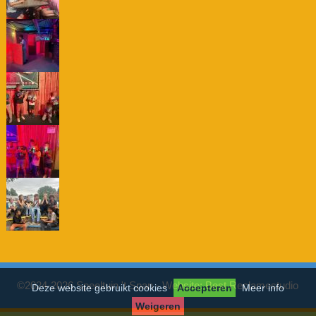
©2024-2026 Speeltuin 't Span - Website:
Best Reclamestudio
Deze website gebruikt cookies
Accepteren
Meer info
Weigeren