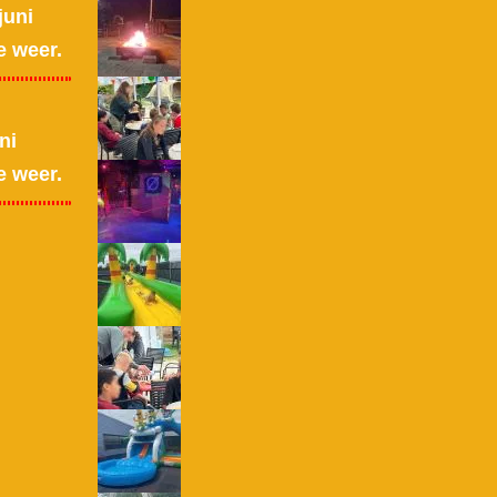
juni
e weer.
ni
e weer.