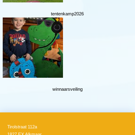
tentenkamp2026
winnaarsveiling
Tirolstraat 112a
1827 EX Alkmaar