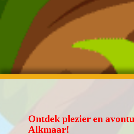
Ontdek plezier en avontuu
Alkmaar!