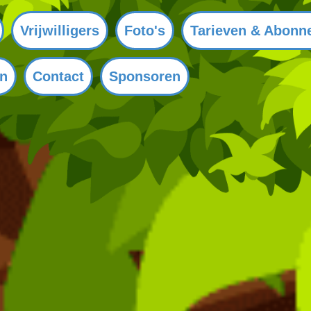
Vrijwilligers
Foto's
Tarieven & Abonn
en
Contact
Sponsoren