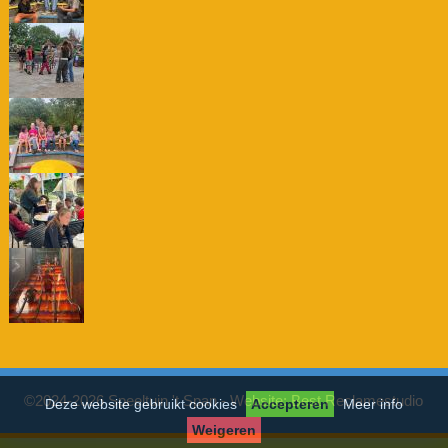
©2024-2026 Speeltuin 't Span - Website:
Best Reclamestudio
Deze website gebruikt cookies
Accepteren
Meer info
Weigeren