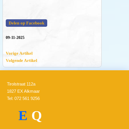
Delen op Facebook
09-11-2025
Vorige Artikel
Volgende Artikel
Tirolstraat 112a
1827 EX Alkmaar
Tel: 072 561 9256
E
Q