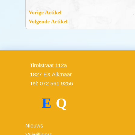
Vorige Artikel
Volgende Artikel
Tirolstraat 112a
1827 EX Alkmaar
Tel: 072 561 9256
E
Q
Nieuws
Vrijwilligers