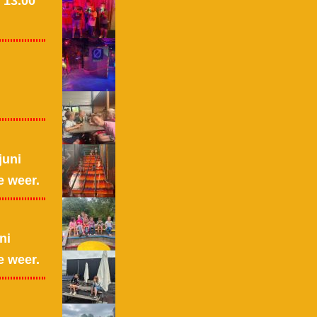
 13.00
juni
e weer.
ni
e weer.