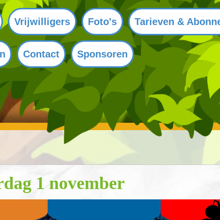
Vrijwilligers
Foto's
Tarieven & Abonn
en
Contact
Sponsoren
erdag 1 november