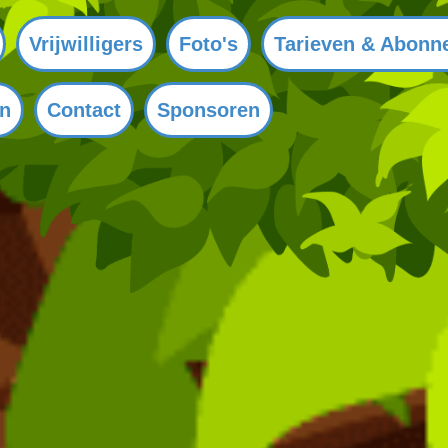
Vrijwilligers
Foto's
Tarieven & Abonn
en
Contact
Sponsoren